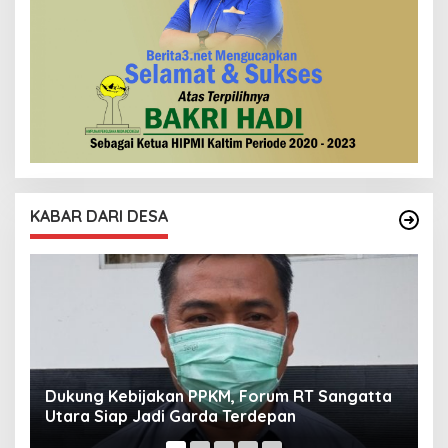
KABAR DARI DESA
a
Forum RT Sangatta Utara Sembeli 3 Hewan
V
Qurban
I