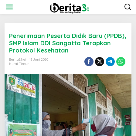
L
e
w
a
t
i
Penerimaan Peserta Didik Baru (PPDB),
k
e
SMP Islam DDI Sangatta Terapkan
k
Protokol Kesehatan
o
n
Berita3.net
13 Juni 2020
t
Kutai Timur
e
n