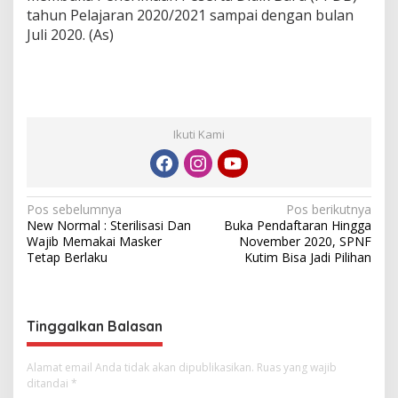
tahun Pelajaran 2020/2021 sampai dengan bulan
Juli 2020. (As)
Ikuti Kami
N
Pos sebelumnya
Pos berikutnya
New Normal : Sterilisasi Dan
Buka Pendaftaran Hingga
a
Wajib Memakai Masker
November 2020, SPNF
v
Tetap Berlaku
Kutim Bisa Jadi Pilihan
i
g
Tinggalkan Balasan
a
s
Alamat email Anda tidak akan dipublikasikan.
Ruas yang wajib
i
ditandai
*