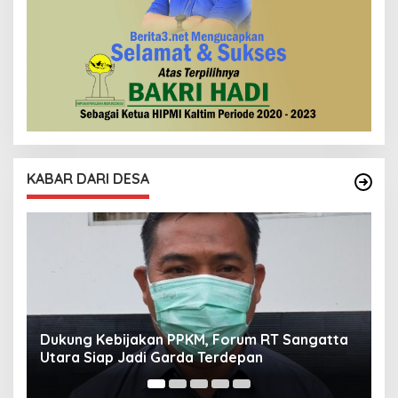
KABAR DARI DESA
a
Forum RT Sangatta Utara Sembeli 3 Hewan
V
Qurban
I