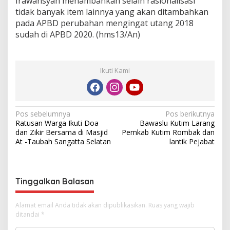
Irawansyah menambahkan selain rasionalisasi
tidak banyak item lainnya yang akan ditambahkan
pada APBD perubahan mengingat utang 2018
sudah di APBD 2020. (hms13/An)
Ikuti Kami
N
Pos sebelumnya
Pos berikutnya
Ratusan Warga Ikuti Doa
Bawaslu Kutim Larang
a
dan Zikir Bersama di Masjid
Pemkab Kutim Rombak dan
v
At -Taubah Sangatta Selatan
lantik Pejabat
i
g
Tinggalkan Balasan
a
s
Alamat email Anda tidak akan dipublikasikan.
Ruas yang wajib
i
ditandai
*